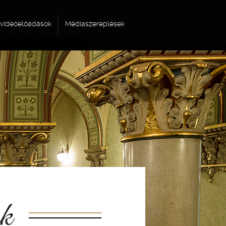
videóelőadások
Médiaszereplések
ok