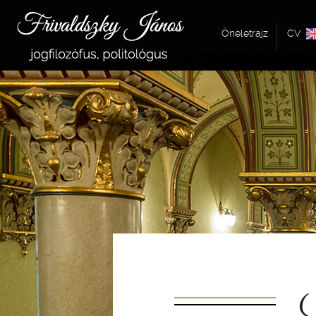
Önéletrajz
CV
S