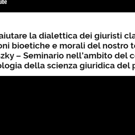
utare la dialettica dei giuristi cl
ioni bioetiche e morali del nostro
szky – Seminario nell’ambito del c
ogia della scienza giuridica del 