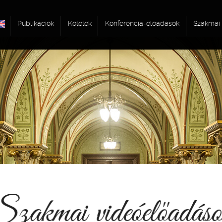
Publikációk
Kötetek
Konferencia-előadások
Szakmai 
zakmai videóelőadás