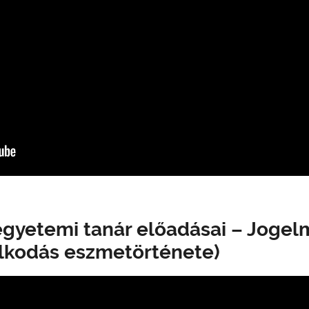
egyetemi tanár előadásai – Jogelm
olkodás eszmetörténete)