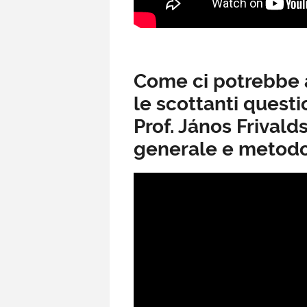
Come ci potrebbe ai
le scottanti quest
Prof. János Frivald
generale e metodol