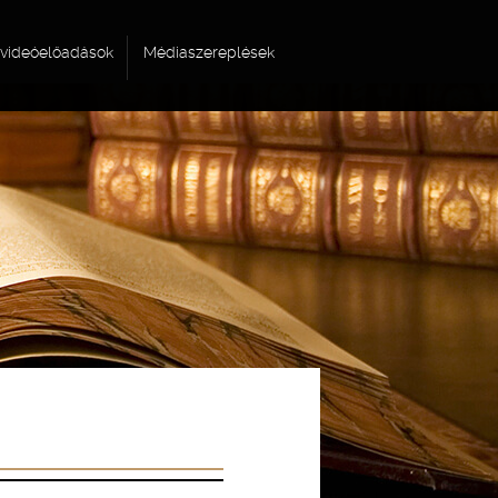
videóelőadások
Médiaszereplések