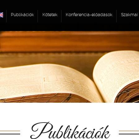
Publikációk
Kötetek
Konferencia-előadások
Szakmai 
Publikációk